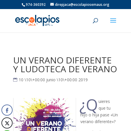
974-360392
direpjaca@escolapiosemaus.org
UN VERANO DIFERENTE
Y LUDOTECA DE VERANO
10 \10\+00:00 junio \10\+00:00 2019
¿Q
uieres
que tu
hijo o hija pase «Un
verano diferente»?