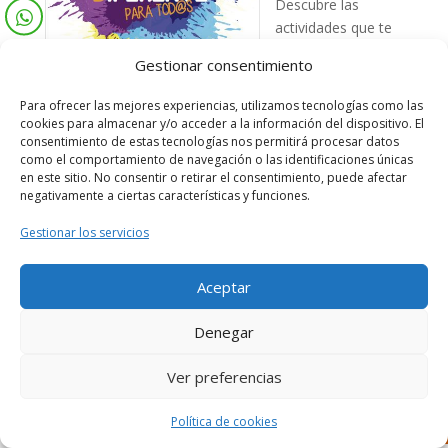
Descubre las
actividades que te
proponemos según
Gestionar consentimiento
su edad y que
harán que pase un
Para ofrecer las mejores experiencias, utilizamos tecnologías como las
verano muy
cookies para almacenar y/o acceder a la información del dispositivo. El
consentimiento de estas tecnologías nos permitirá procesar datos
divertido e
como el comportamiento de navegación o las identificaciones únicas
inolvidable.
en este sitio. No consentir o retirar el consentimiento, puede afectar
negativamente a ciertas características y funciones.
Triptico verano diferente 2019
Gestionar los servicios
FOLLETO LUDOTECA VERANO 19
Aceptar
Denegar
Ver preferencias
Diseñado por Escuelas Pías Provincia Emaús
Política de cookies
Aviso Legal
-
Política de privacidad