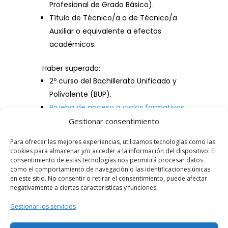
Profesional de Grado Básico).
Título de Técnico/a o de Técnico/a
Auxiliar o equivalente a efectos
académicos.
Haber superado:
2º curso del Bachillerato Unificado y
Polivalente (BUP).
Prueba de acceso a ciclos formativos
de grado medio
(se requerirá tener, al
Gestionar consentimiento
menos, diecisiete años, cumplidos en
Para ofrecer las mejores experiencias, utilizamos tecnologías como las
el año de realización de la prueba).
cookies para almacenar y/o acceder a la información del dispositivo. El
Prueba de acceso a la Universidad
consentimiento de estas tecnologías nos permitirá procesar datos
como el comportamiento de navegación o las identificaciones únicas
para mayores de 25 años.
en este sitio. No consentir o retirar el consentimiento, puede afectar
Una oferta formativa de Grado C
negativamente a ciertas características y funciones.
incluida en el ciclo formativo.
Gestionar los servicios