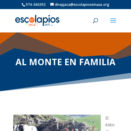
974-360392
direpjaca@escolapiosemaus.org
AL MONTE EN FAMILIA
El
éxito