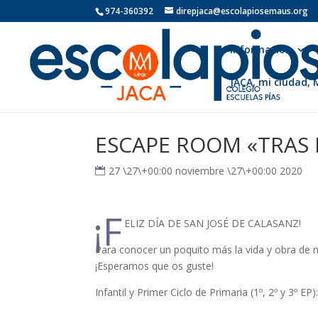
974-360392
direpjaca@escolapiosemaus.org
Información
JACA, mi ciudad,
ESCAPE ROOM «TRAS 
27 \27\+00:00 noviembre \27\+00:00 2020
¡F
ELIZ DÍA DE SAN JOSÉ DE CALASANZ!
Para conocer un poquito más la vida y obra de 
¡Esperamos que os guste!
Infantil y Primer Ciclo de Primaria (1º, 2º y 3º EP)