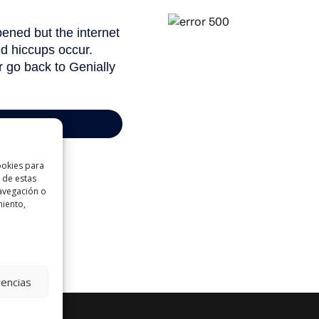
ookies para
 de estas
avegación o
miento,
rencias