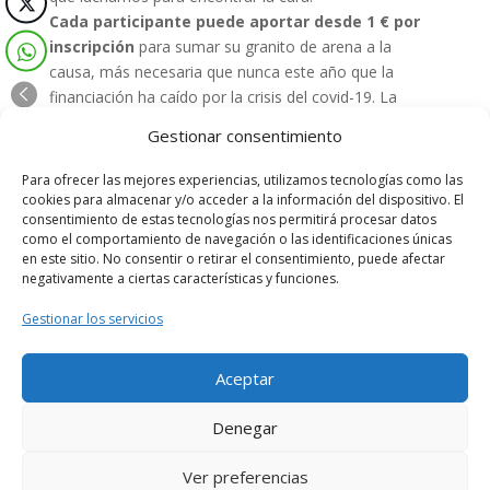
Cada participante puede aportar desde 1 € por
inscripción
para sumar su granito de arena a la
causa, más necesaria que nunca este año que la
financiación ha caído por la crisis del covid-19. La
donación sugerida es de 1 €, aunque se puede
Gestionar consentimiento
contribuir con la cantidad que se desee. Las
aportaciones se destinarán a estos
proyectos de
Para ofrecer las mejores experiencias, utilizamos tecnologías como las
investigación
que la «Fundación Unoentrecienmil»
cookies para almacenar y/o acceder a la información del dispositivo. El
consentimiento de estas tecnologías nos permitirá procesar datos
financia cada año desde 2014.
como el comportamiento de navegación o las identificaciones únicas
La carrera se realizará durante la semana calasancia
en este sitio. No consentir o retirar el consentimiento, puede afectar
respetando los grupos estables de convivencia, con un
negativamente a ciertas características y funciones.
recorrido adaptado a las edades por el cole y
Gestionar los servicios
alrededores.
Muchas gracias de antemano por vuestra
colaboración.
Aceptar
Denegar
Ver preferencias