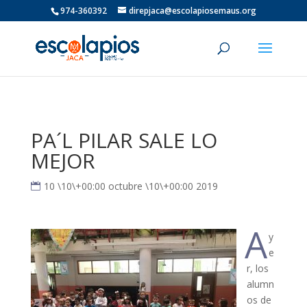
974-360392
direpjaca@escolapiosemaus.org
PA´L PILAR SALE LO
MEJOR
10 \10\+00:00 octubre \10\+00:00 2019
A
y
e
r, los
alumn
os de