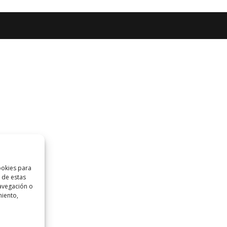
ookies para
 de estas
avegación o
miento,