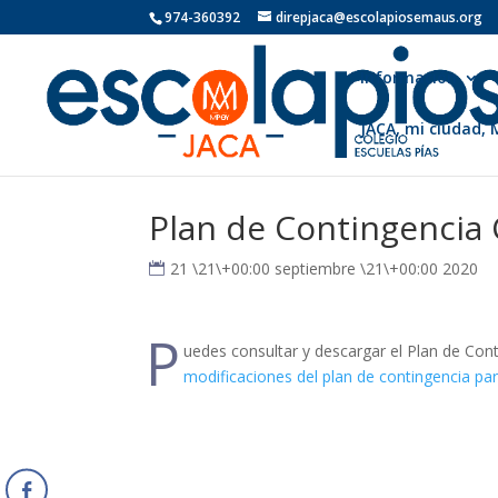
974-360392
direpjaca@escolapiosemaus.org
Información
JACA, mi ciudad,
Plan de Contingencia 
21 \21\+00:00 septiembre \21\+00:00 2020
P
uedes consultar y descargar el Plan de Cont
modificaciones del plan de contingencia par