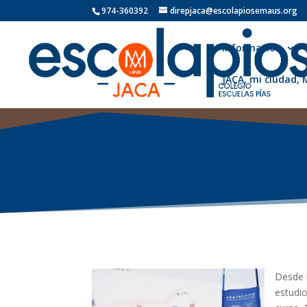
974-360392
direpjaca@escolapiosemaus.org
Información
JACA, mi ciudad,
Desde 
estudio