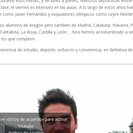
Durante esos meses, y de lunes a jueves, nuestros deportistas entren
clase; el viernes es intensivo en las aulas. A lo largo de estos año
je como Javier Fernández y esquiadores olímpicos como Leyre Morlán
s alumnos de Aragón pero también de Madrid, Cataluña, Navarra, P
 Cantabria, La Rioja, Castilla y León…. Nos hemos acostumbrado a ve
 los que compiten.
iencia de estudio, deporte, esfuerzo y convivencia, en definitiva de
c en «Estoy de acuerdo» para activar
Youtube
Política de cookies