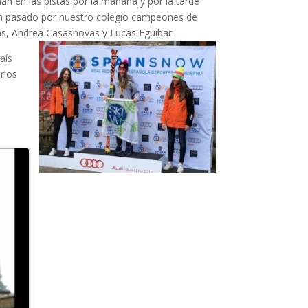
an en las pistas por la mañana y por la tarde
s han pasado por nuestro colegio campeones de
s, Andrea Casasnovas y Lucas Eguíbar.
aís
rlos